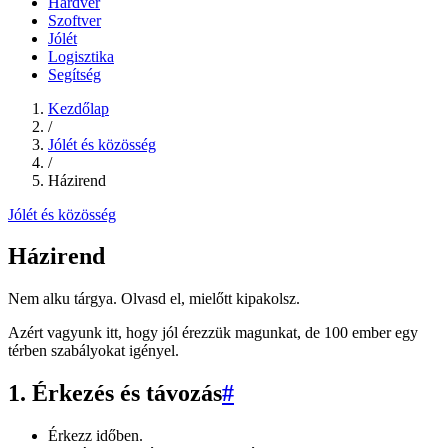
Hardver
Szoftver
Jólét
Logisztika
Segítség
Kezdőlap
/
Jólét és közösség
/
Házirend
Jólét és közösség
Házirend
Nem alku tárgya. Olvasd el, mielőtt kipakolsz.
Azért vagyunk itt, hogy jól érezzük magunkat, de 100 ember egy
térben szabályokat igényel.
1. Érkezés és távozás
#
Érkezz időben.