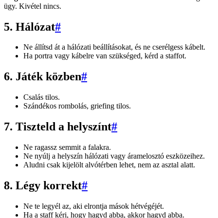
ügy. Kivétel nincs.
5. Hálózat
#
Ne állítsd át a hálózati beállításokat, és ne cserélgess kábelt.
Ha portra vagy kábelre van szükséged, kérd a staffot.
6. Játék közben
#
Csalás tilos.
Szándékos rombolás, griefing tilos.
7. Tiszteld a helyszínt
#
Ne ragassz semmit a falakra.
Ne nyúlj a helyszín hálózati vagy áramelosztó eszközeihez.
Aludni csak kijelölt alvótérben lehet, nem az asztal alatt.
8. Légy korrekt
#
Ne te legyél az, aki elrontja mások hétvégéjét.
Ha a staff kéri, hogy hagyd abba, akkor hagyd abba.