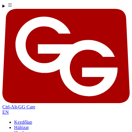
Ctrl-Alt-GG Care
EN
Kezdőlap
Hálózat