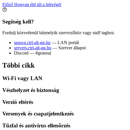
Előző
Hogyan éld túl a hétvégét
Segítség kell?
Fordulj közvetlenül bármelyik szervezőhöz vagy staff taghoz.
spawn.ctrl-alt-gg.hu
— LAN portál
servers.ctrl-alt-gg.hu
— Szerver állapot
Discord — #general
Többi cikk
Wi-Fi vagy LAN
Vészhelyzet és biztonság
Verzió eltérés
Versenyek és csapatjelentkezés
Tűzfal és antivírus ellenőrzés