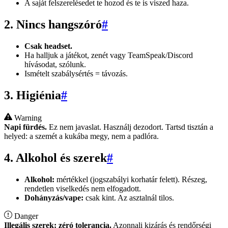
A saját felszerelésedet te hozod és te is viszed haza.
2. Nincs hangszóró
#
Csak headset.
Ha halljuk a játékot, zenét vagy TeamSpeak/Discord
hívásodat, szólunk.
Ismételt szabálysértés = távozás.
3. Higiénia
#
Warning
Napi fürdés.
Ez nem javaslat. Használj dezodort. Tartsd tisztán a
helyed: a szemét a kukába megy, nem a padlóra.
4. Alkohol és szerek
#
Alkohol:
mértékkel (jogszabályi korhatár felett). Részeg,
rendetlen viselkedés nem elfogadott.
Dohányzás/vape:
csak kint. Az asztalnál tilos.
Danger
Illegális szerek: zéró tolerancia.
Azonnali kizárás és rendőrségi